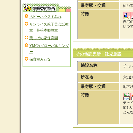
最寄駅・交通
仙台
特徴
ベビーハウスすみれ
自宅
サンライズ親子英会話教
いつ
室 幕張本郷教室
葉っぱの家保育園
YMCAグローバルキンダ
ー
その他託児所・託児施設
保育室みぃな
施設名称
チャ
所在地
宮城
最寄駅・交通
地下
特徴
チャイ
忙し
どん