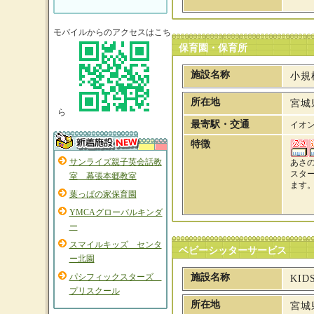
モバイルからのアクセスはこち
保育園・保育所
施設名称
小規
所在地
宮城
ら
最寄駅・交通
イオ
特徴
サンライズ親子英会話教
あさ
スタ
室 幕張本郷教室
ます
葉っぱの家保育園
YMCAグローバルキンダ
ー
スマイルキッズ センタ
ベビーシッターサービス
ー北園
パシフィックスターズ
施設名称
KID
プリスクール
所在地
宮城