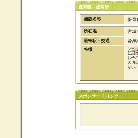
保育園・保育所
施設名称
保育
所在地
宮城
最寄駅・交通
岩切
特徴
お子
大切
かい
スポンサード リンク