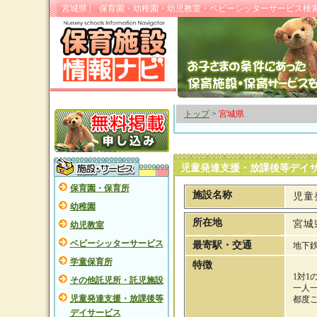
宮城県 | 保育園・幼稚園・幼児教室・ベビーシッターサービス検
トップ
>
宮城県
児童発達支援・放課後等デイ
保育園・保育所
施設名称
児童
幼稚園
所在地
宮城
幼児教室
ベビーシッターサービス
最寄駅・交通
地下
学童保育所
特徴
1対
その他託児所・託児施設
一人
児童発達支援・放課後等
都度
デイサービス