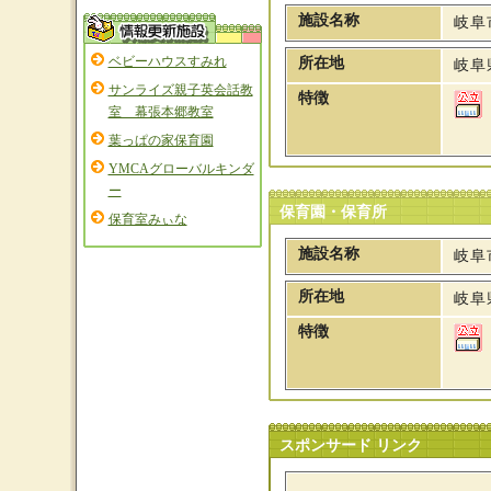
施設名称
岐阜
ベビーハウスすみれ
所在地
岐阜
サンライズ親子英会話教
特徴
室 幕張本郷教室
葉っぱの家保育園
YMCAグローバルキンダ
ー
保育園・保育所
保育室みぃな
施設名称
岐阜
所在地
岐阜
特徴
スポンサード リンク