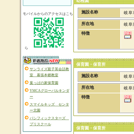
幼稚園
施設名称
岐阜
モバイルからのアクセスはこち
所在地
岐阜
特徴
ら
保育園・保育所
サンライズ親子英会話教
室 幕張本郷教室
施設名称
岐阜
葉っぱの家保育園
所在地
岐阜
YMCAグローバルキンダ
ー
特徴
スマイルキッズ センタ
ー北園
パシフィックスターズ
プリスクール
保育園・保育所