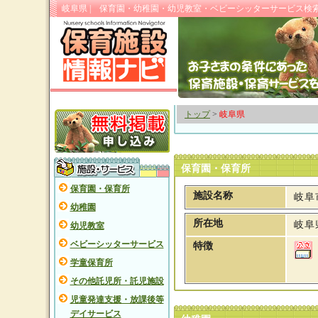
岐阜県 | 保育園・幼稚園・幼児教室・ベビーシッターサービス検
トップ
>
岐阜県
保育園・保育所
保育園・保育所
施設名称
岐阜
幼稚園
所在地
岐阜
幼児教室
ベビーシッターサービス
特徴
学童保育所
その他託児所・託児施設
児童発達支援・放課後等
デイサービス