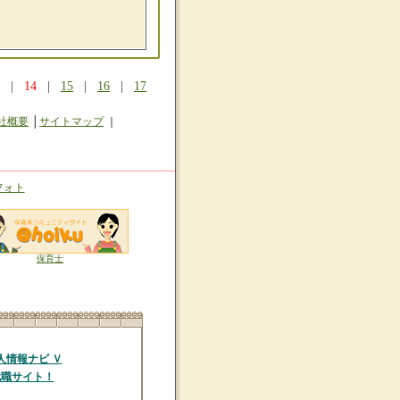
|
14
|
15
|
16
|
17
社概要
│
サイトマップ
｜
フォト
保育士
人情報ナビ Ｖ
就職サイト！