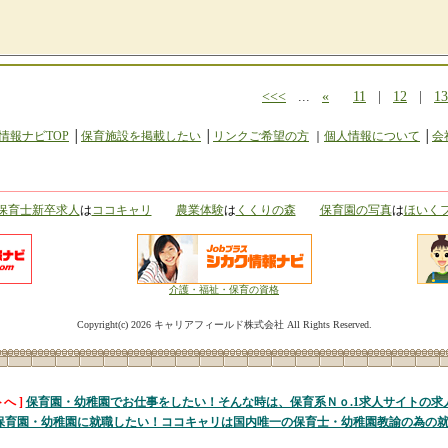
<<<
...
«
11
|
12
|
13
情報ナビTOP
│
保育施設を掲載したい
│
リンクご希望の方
｜
個人情報について
│
会
保育士新卒求人
は
ココキャリ
農業体験
は
くくりの森
保育園の写真
は
ほいく
介護・福祉・保育の資格
Copyright(c)
2026 キャリアフィールド株式会社 All Rights Reserved.
へ ]
保育園・幼稚園でお仕事をしたい！そんな時は、保育系Ｎｏ.1求人サイトの求
保育園・幼稚園に就職したい！ココキャリは国内唯一の保育士・幼稚園教諭の為の