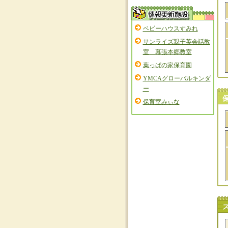
ベビーハウスすみれ
サンライズ親子英会話教
室 幕張本郷教室
葉っぱの家保育園
YMCAグローバルキンダ
ー
保育室みぃな