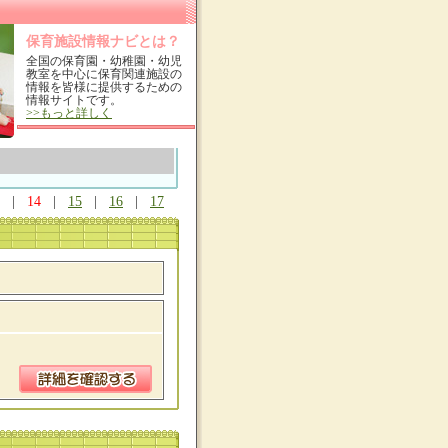
保育施設情報ナビとは？
全国の保育園・幼稚園・幼児
教室を中心に保育関連施設の
情報を皆様に提供するための
情報サイトです。
>>もっと詳しく
|
14
|
15
|
16
|
17