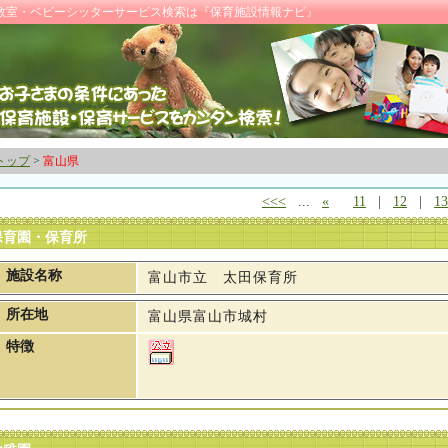
児教室・ベビーシッターサービス検索は『保育施設情報ナビ』
トップ
>
富山県
<<<
...
«
11
|
12
|
13
保育園・保育所
施設名称
富山市立 太田保育所
所在地
富山県富山市城村
特徴