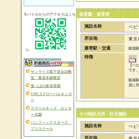
モバイルからのアクセスはこち
保育園・保育所
施設名称
ベビ
所在地
東京
最寄駅・交通
船堀駅
ら
特徴
【ベ
です
サンライズ親子英会話教
室 幕張本郷教室
船堀
員に
葉っぱの家保育園
YMCAグローバルキンダ
ー
スマイルキッズ センタ
その他託児所・託児施設
ー北園
パシフィックスターズ
施設名称
ベビ
プリスクール
所在地
東京