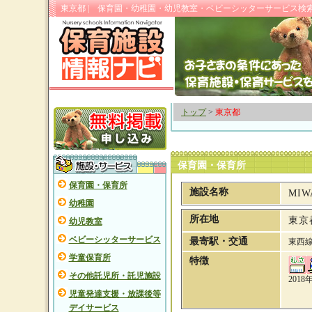
東京都 | 保育園・幼稚園・幼児教室・ベビーシッターサービス検
トップ
>
東京都
保育園・保育所
保育園・保育所
施設名称
MI
幼稚園
所在地
東京
幼児教室
ベビーシッターサービス
最寄駅・交通
東西
学童保育所
特徴
その他託児所・託児施設
201
児童発達支援・放課後等
デイサービス