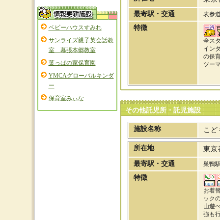
最寄駅・交通
表参道
ベビーハウスすみれ
特徴
サンライズ親子英会話教
全ス
イン
室 幕張本郷教室
の保
葉っぱの家保育園
ツーマ
YMCAグローバルキンダ
ー
保育室みぃな
その他託児所・託児施設
施設名称
こど
所在地
東京
最寄駅・交通
巣鴨
特徴
お着
ック
山遊
強も