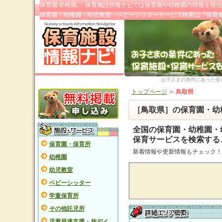
保育園 幼稚園。
保育施設情報ナビでは
保育園
や幼稚園の情報を発信
保育園
・幼稚園・幼児教室・ベビーシッターサービス検索は『保育
お子さまの条件にあった
保
トップページ
＞ 鳥取県
［鳥取県］の保育園・幼
全国の保育園・幼稚園・
保育サービスを検索する
保育園・保育所
新着情報や更新情報もチェック！
幼稚園
幼児教室
ベビーシッター
学童保育所
その他託児所
児童発達支援・放デイ