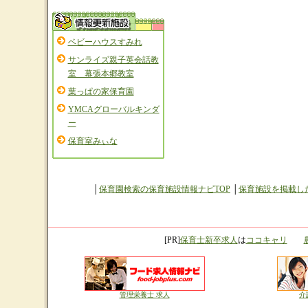
ベビーハウスすみれ
サンライズ親子英会話教
室 幕張本郷教室
葉っぱの家保育園
YMCAグローバルキンダ
ー
保育室みぃな
│
保育園検索の保育施設情報ナビTOP
│
保育施設を掲載し
[PR]
保育士新卒求人
は
ココキャリ
管理栄養士 求人
介